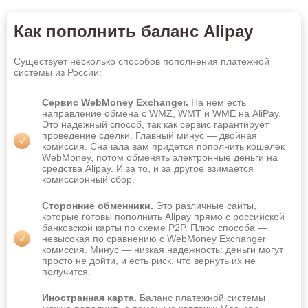
Вологда
Воронеж
Как пополнить баланс Alipay
Грозный
Дербент
Дзержинск
Димитровград
Существует несколько способов пополнения платежной
системы из России:
Евпатория
Екатеринбург
Ессентуки
Златоуст
Сервис WebMoney Exchanger.
На нем есть
направление обмена с WMZ, WMT и WME на AliPay.
Это надежный способ, так как сервис гарантирует
Иваново
Ижевск
проведение сделки. Главный минус — двойная
комиссия. Сначала вам придется пополнить кошелек
Иркутск
Йошкар-Ола
WebMoney, потом обменять электронные деньги на
средства Alipay. И за то, и за другое взимается
Казань
Калининград
комиссионный сбор.
Калуга
Каменск-Уральский
Сторонние обменники.
Это различные сайты,
которые готовы пополнить Alipay прямо с российской
Камышин
Каспийск
банковской карты по схеме P2P. Плюс способа —
невысокая по сравнению с WebMoney Exchanger
Кемерово
Керчь
комиссия. Минус — низкая надежность: деньги могут
просто не дойти, и есть риск, что вернуть их не
Киров
Кисловодск
получится.
Ковров
Комсомольск-на-Амуре
Иностранная карта.
Баланс платежной системы