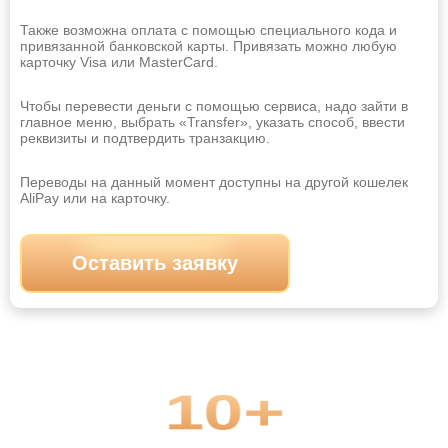
Нижний Тагил
Новокузнецк
Также возможна оплата с помощью специального кода и
Оставить заявку
привязанной банковской карты. Привязать можно любую
Новомосковск
Новороссийск
карточку Visa или MasterCard.
Новосибирск
Новочебоксарск
Чтобы перевести деньги с помощью сервиса, надо зайти в
главное меню, выбрать «Transfer», указать способ, ввести
Новочеркасск
Новошахтинск
реквизиты и подтвердить транзакцию.
Новый Уренгой
Норильск
Переводы на данный момент доступны на другой кошелек
Ноябрьск
Обнинск
AliPay или на карточку.
Октябрьский
Омск
Оставить заявку
Орёл
Оренбург
Орск
Пенза
Первоуральск
Пермь
Петрозаводск
Петропавловск-Камчатский
10+
Прокопьевск
Псков
Пятигорск
Ростов-на-Дону