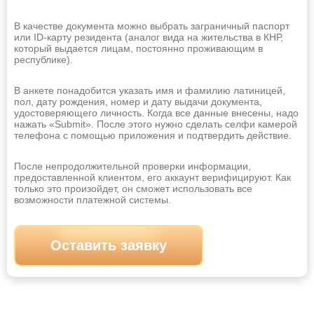
Абакан
Альметьевск
Ангарск
Арзамас
В качестве документа можно выбрать заграничный паспорт
или ID-карту резидента (аналог вида на жительства в КНР,
который выдается лицам, постоянно проживающим в
Армавир
Артём
республике).
Архангельск
Астрахань
В анкете понадобится указать имя и фамилию латиницей,
Ачинск
Балаково
пол, дату рождения, номер и дату выдачи документа,
удостоверяющего личность. Когда все данные внесены, надо
Барнаул
Батайск
нажать «Submit». После этого нужно сделать селфи камерой
телефона с помощью приложения и подтвердить действие.
Белгород
Бердск
После непродолжительной проверки информации,
Березники
Бийск
предоставленной клиентом, его аккаунт верифицируют. Как
только это произойдет, он сможет использовать все
Благовещенск
Братск
возможности платежной системы.
Брянск
Великий Новгород
Оставить заявку
Владивосток
Владикавказ
Владимир
Волгоград
Волгодонск
Волжский