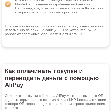
можно пополнить с помощью карточки Visa или
Копейск
Кострома
MasterCard, выданной зарубежными банками.
Например, кредитными организациями из Казахстана,
которые охотно обслуживают россиян.
Краснодар
Красноярск
Курган
Курск
Прямое пополнение с российской карты на данный момент
Кызыл
Липецк
невозможно по причине санкций, из-за которых в РФ не
работают платежные Visa, MasterCard и SWIFT.
Магнитогорск
Майкоп
Махачкала
Миасс
Михайловск
Москва
Мурманск
Муром
Оставить заявку
Как оплачивать покупки и
Набережные Челны
Назрань
переводить деньги с помощью
Нальчик
Находка
AliPay
Невинномысск
Нефтекамск
Оплачивать покупки с баланса AliPay можно с помощью QR-
Нефтеюганск
Нижневартовск
кодов, которые есть во всех магазинах КНР. Кнопка активации
сканера QR-кодов находится на главном экране приложения
сервиса.
Нижнекамск
Нижний Новгород