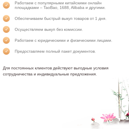
Тольятти
Томск
Работаем с популярными китайскими онлайн
площадками – TaoBao, 1688, Alibaba и другими.
Тула
Тюмень
Обеспечиваем быстрый выкуп товаров от 1 дня.
Улан-Удэ
Ульяновск
Осуществляем выкуп без комиссии.
Уссурийск
Уфа
Работаем с юридическими и физическими лицами.
Хабаровск
Ханты-Мансийск
Хасавюрт
Чебоксары
Предоставляем полный пакет документов.
Челябинск
Череповец
Для постоянных клиентов действуют выгодные условия
Черкесск
Чита
сотрудничества и индивидуальные предложения.
Шахты
Элиста
Энгельс
Южно-Сахалинск
Якутск
Ярославль