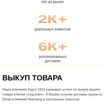
лет на рынке
Рубцовск
Рыбинск
2К+
Рязань
Салават
Самара
Санкт-Петербург
довольных клиентов
Саранск
Саратов
Севастополь
Северодвинск
6К+
Северск
Симферополь
Смоленск
Сочи
реализованных
доставок
Ставрополь
Старый Оскол
Стерлитамак
Сургут
ВЫКУП ТОВАРА
Сызрань
Сыктывкар
Таганрог
Тамбов
Наша компания Карго 1913 оказывает услуги по выкупу вашего
товара в Китае «под ключ». К Вашим услугам доставка грузов из
Тверь
Тобольск
Китая в Нижний Новгород и постоянных клиентов: