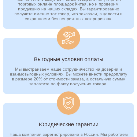
торговых онлайн площадок Китая, но и проверим
Таганрог
Тамбов
продукцию на наших складах. Вы гарантированно
получите именно тот товар, что заказали, в целости и
Тверь
Тобольск
сохранности без неприятных «сюрпризов».
Тольятти
Томск
Тула
Тюмень
Улан-Удэ
Ульяновск
Уссурийск
Уфа
Выгодные условия оплаты
Мы выстраиваем наше сотрудничество на доверии и
Хабаровск
Ханты-Мансийск
взаимовыгодных условиях. Вы можете внести предоплату
в размере 20% от стоимости заказа, а остальную сумму
Хасавюрт
Чебоксары
заплатите по факту получения товара.
Челябинск
Череповец
Черкесск
Чита
Шахты
Элиста
Энгельс
Южно-Сахалинск
Юридические гарантии
Якутск
Ярославль
Наша компания зарегистрирована в России. Мы работаем