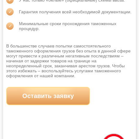
У нас только «белые» (официальные) схемы ввоза.
Владимир
Волгоград
Гарантия получения всей необходимой документации.
Волгодонск
Волжский
Минимальные сроки прохождения таможенных
процедур.
Вологда
Воронеж
Грозный
Дербент
В большинстве случаев попытки самостоятельного
Дзержинск
Димитровград
таможенного оформления грузов без опыта в данной сфере
могут привести к различным негативным последствиям –
начиная от задержки товаров на границе на
Евпатория
Екатеринбург
неопределенный срок, заканчивая арестом грузов. Чтобы
этого избежать – воспользуйтесь услугами таможенного
Ессентуки
Златоуст
оформления от нашей компании.
Иваново
Ижевск
Иркутск
Йошкар-Ола
Оставить заявку
Казань
Калининград
Калуга
Каменск-Уральский
Камышин
Каспийск
Кемерово
Керчь