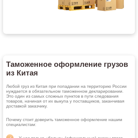
Россию
Абакан
Альметьевск
Ангарск
Арзамас
Армавир
Артём
Архангельск
Астрахань
Таможенное оформление грузов
Ачинск
Балаково
из Китая
Барнаул
Батайск
Любой груз из Китая при попадании на территорию России
Белгород
Бердск
нуждается в обязательном таможенном декларировании.
Это один из самых сложных пунктов в пути следования
товаров, начиная от их выкупа у поставщиков, заканчивая
Березники
Бийск
доставкой заказчику.
Благовещенск
Братск
Почему стоит доверить таможенное оформление нашим
Брянск
Великий Новгород
специалистам:
Владивосток
Владикавказ