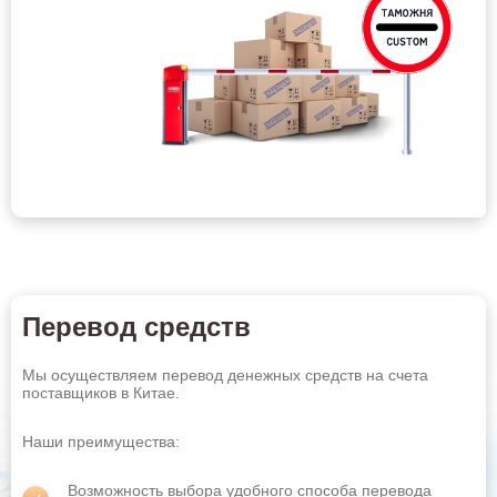
Киров
Кисловодск
Ковров
Комсомольск-на-Амуре
Копейск
Кострома
Краснодар
Красноярск
Курган
Курск
Кызыл
Липецк
Магнитогорск
Майкоп
Махачкала
Миасс
Перевод средств
Михайловск
Москва
Мы осуществляем перевод денежных средств на счета
Мурманск
Муром
Оставить заявку
поставщиков в Китае.
Набережные Челны
Назрань
Наши преимущества:
Нальчик
Находка
Возможность выбора удобного способа перевода