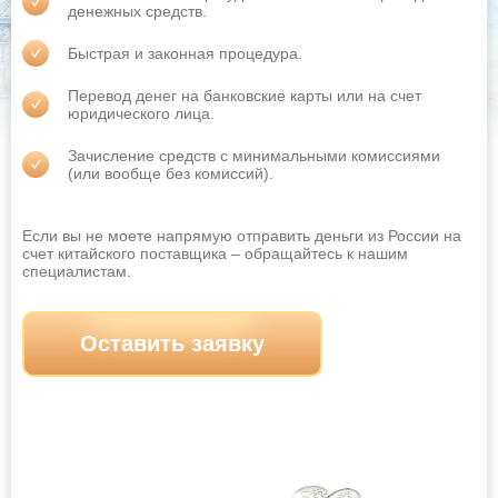
Невинномысск
Нефтекамск
денежных средств.
Нефтеюганск
Нижневартовск
Быстрая и законная процедура.
Нижнекамск
Нижний Новгород
Перевод денег на банковские карты или на счет
юридического лица.
Нижний Тагил
Новокузнецк
Оставить заявку
Зачисление средств с минимальными комиссиями
Новомосковск
Новороссийск
(или вообще без комиссий).
Новосибирск
Новочебоксарск
Если вы не моете напрямую отправить деньги из России на
Новочеркасск
Новошахтинск
счет китайского поставщика – обращайтесь к нашим
специалистам.
Новый Уренгой
Норильск
Ноябрьск
Обнинск
Оставить заявку
Октябрьский
Омск
Орёл
Оренбург
Орск
Пенза
Первоуральск
Пермь